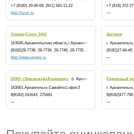
+7 (8182) 20-40-09, (911) 591-11-22
+7 (818) 372-27
http://szsk.ru
—
Север-Союз ЗАО
Цитрин
163045,Архангельская область,г.Архангельск,Кузнечихинский пром
г. Архангельск
(8182)29-7738, 29-7739, 29-7740, 29-7735, 29-7745
(8182)27-66-40,
http://www.severs.ru
—
ООО «ЭдельвейсКомпани»
Северный по
(г. Архангельск)
163001,Архангельск,Самойло1,офис3
г. Архангельск
8(8182) 241643, 275681
8(8182)477-785
—
—