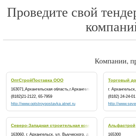
Проведите свой тенде
компани
Компании, п
ОптСтройПоставка ООО
Торговый до
163071,Архангельская область,г.Архангельск,ул.Тимме,д.23
г. Архангельск
(8182)21-2122, 65-7959
(8182) 24-24-01
http://www.optstroypostavka.atnet.ru
http://www.sever
Северо-Западная строительная компания
Альфастрой
(г. Архангельск)
163060, г. Архангельск, ул. Выуческого, д. 25, оф. 1
165300