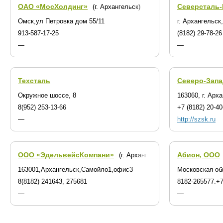
ОАО «МосХолдинг»
Северсталь-
(г. Архангельск)
Омск,ул Петровка дом 55/11
г. Архангельск
913-587-17-25
(8182) 29-78-26
—
—
Техсталь
Северо-Запа
Окружное шоссе, 8
163060, г. Арх
8(952) 253-13-66
+7 (8182) 20-40
—
http://szsk.ru
ООО «ЭдельвейсКомпани»
Абион, ООО
(г. Архангельск)
163001,Архангельск,Самойло1,офис3
Московская об
8(8182) 241643, 275681
8182-265577.+7
—
—