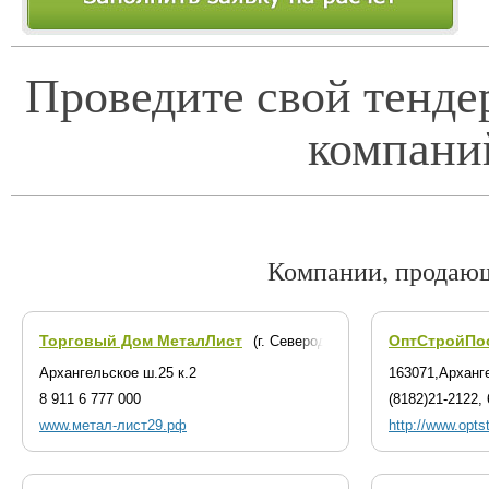
Проведите свой тенде
компани
Компании, продаю
Торговый Дом МеталЛист
ОптСтройПо
(г. Северодвинск)
Архангельское ш.25 к.2
163071,Арханг
8 911 6 777 000
(8182)21-2122,
www.метал-лист29.рф
http://www.opts