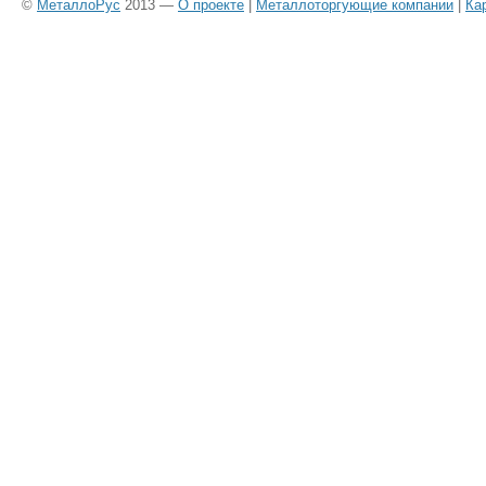
©
МеталлоРус
2013 —
О проекте
|
Металлоторгующие компании
|
Ка