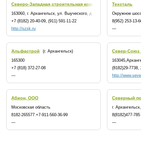
Северо-Западная строительная компания
Техсталь
(г. Архангельск)
163060, г. Архангельск, ул. Выуческого, д. 25, оф. 1
Окружное шосс
+7 (8182) 20-40-09, (911) 591-11-22
8(952) 253-13-6
http://szsk.ru
—
Альфастрой
Север-Союз
(г. Архангельск)
165300
163045,Арханге
+7 (818) 372-27-08
(8182)29-7738, 
—
http://www.seve
Абион, ООО
Северный по
Московская область
г. Архангельск
8182-265577.+7-911-560-36-99
8(8182)477-785
—
—