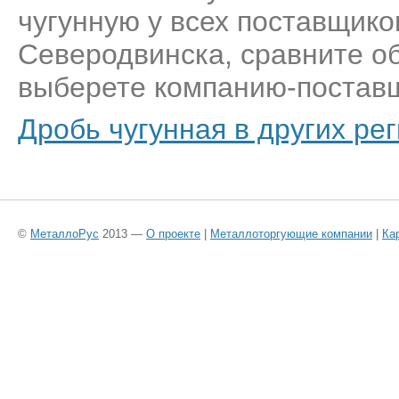
чугунную у всех поставщико
Северодвинска, сравните о
выберете компанию-поставщ
Дробь чугунная в других ре
©
МеталлоРус
2013 —
О проекте
|
Металлоторгующие компании
|
Ка