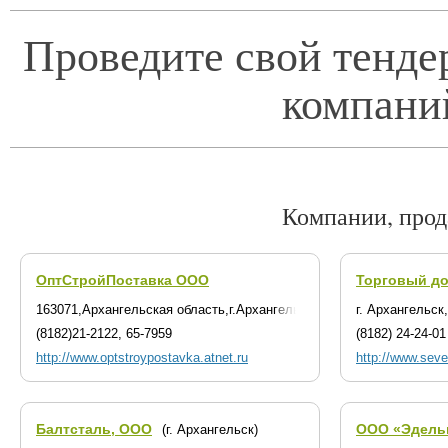
Проведите свой тенде
компани
Компании, про
ОптСтройПоставка ООО
Торговый до
163071,Архангельская область,г.Архангельск,ул.Тимме,д.23
г. Архангельск
(8182)21-2122, 65-7959
(8182) 24-24-01
http://www.optstroypostavka.atnet.ru
http://www.sever
Балтсталь, ООО
ООО «Эдель
(г. Архангельск)