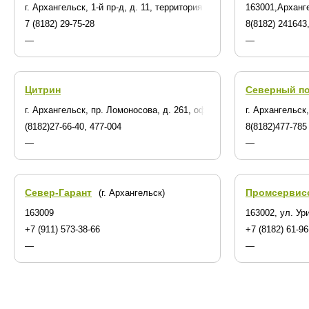
г. Архангельск, 1-й пр-д, д. 11, территория Механического завода
163001,Арханг
7 (8182) 29-75-28
8(8182) 241643
—
—
Цитрин
Северный по
г. Архангельск, пр. Ломоносова, д. 261, оф. 408-410
г. Архангельск
(8182)27-66-40, 477-004
8(8182)477-785
—
—
Север-Гарант
Промсервис
(г. Архангельск)
163009
163002, ул. Ури
+7 (911) 573-38-66
+7 (8182) 61-96
—
—