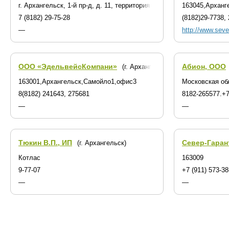
г. Архангельск, 1-й пр-д, д. 11, территория Механического завода
163045,Арханге
7 (8182) 29-75-28
(8182)29-7738, 
—
http://www.seve
ООО «ЭдельвейсКомпани»
Абион, ООО
(г. Архангельск)
163001,Архангельск,Самойло1,офис3
Московская об
8(8182) 241643, 275681
8182-265577.+7
—
—
Тюкин В.П., ИП
Север-Гаран
(г. Архангельск)
Котлас
163009
9-77-07
+7 (911) 573-38
—
—