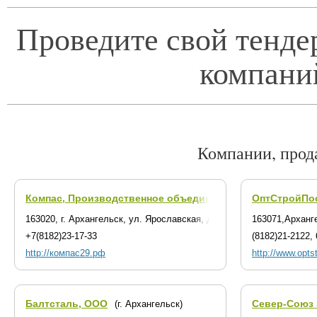
Проведите свой тенде
компани
Компании, прод
Компас, Производственное объединение
ОптСтройПо
(г. Архангельск)
163020, г. Архангельск, ул. Ярославская, д. 39
163071,Арханг
+7(8182)23-17-33
(8182)21-2122,
http://компас29.рф
http://www.opts
Балтсталь, ООО
Север-Союз
(г. Архангельск)