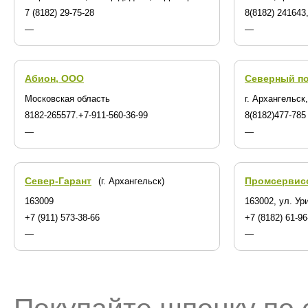
7 (8182) 29-75-28
8(8182) 241643
—
—
Абион, ООО
Северный по
Московская область
г. Архангельск
8182-265577.+7-911-560-36-99
8(8182)477-785
—
—
Север-Гарант
Промсервис
(г. Архангельск)
163009
163002, ул. Ури
+7 (911) 573-38-66
+7 (8182) 61-96
—
—