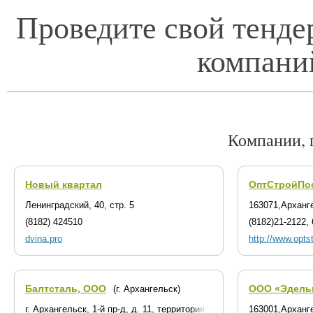
Проведите свой тенде
компани
Компании, 
Новый квартал
ОптСтройПо
Ленинградский, 40, стр. 5
163071,Арханг
(8182) 424510
(8182)21-2122,
dvina.pro
http://www.opts
Балтсталь, ООО
ООО «Эдель
(г. Архангельск)
г. Архангельск, 1-й пр-д, д. 11, территория Механического завода
163001,Арханг