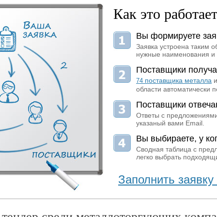
Как это работае
Вы формируете зая
Заявка устроена таким о
нужные наименования и 
Поставщики получа
поставщика металла
и
74
области автоматически п
Поставщики отвеча
Ответы с предложениями
указаный вами Email.
Вы выбираете, у ког
Сводная таблица с пред
легко выбрать подходящи
Заполнить заявку 
 тендер среди металлоторгующих компа