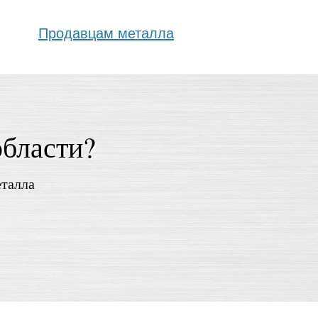
Продавцам металла
области?
еталла