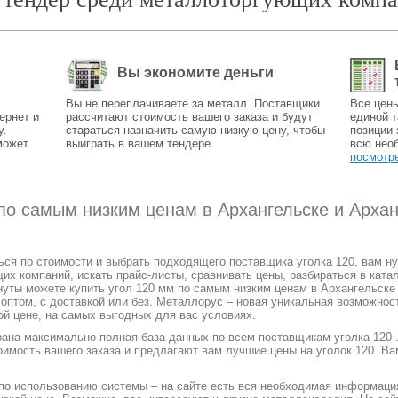
Вы экономите деньги
Вы не переплачиваете за металл. Поставщики
Все цен
ернет и
рассчитают стоимость вашего заказа и будут
единой т
у.
стараться назначить самую низкую цену, чтобы
позиции 
может
выиграть в вашем тендере.
всю нео
посмотр
 по самым низким ценам в Архангельске и Арха
ться по стоимости и выбрать подходящего поставщика уголка 120, вам н
 компаний, искать прайс-листы, сравнивать цены, разбираться в катал
нуты можете купить угол 120 мм по самым низким ценам в Архангельске 
и оптом, с доставкой или без. Металлорус – новая уникальная возможнос
ой цене, на самых выгодных для вас условиях.
рана максимально полная база данных по всем поставщикам уголка 120 
оимость вашего заказа и предлагают вам лучшие цены на уголок 120. Ва
 по использованию системы – на сайте есть вся необходимая информаци