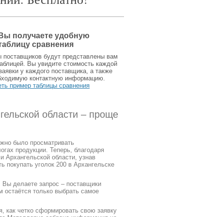
Вы получаете удобную
таблицу сравнения
ы поставщиков будут представлены вам
аблицей. Вы увидите стоимость каждой
заявки у каждого поставщика, а также
бходимую контактную информацию.
еть пример таблицы сравнения
нгельской области – проще
ужно было просматривать
огах продукции. Теперь, благодаря
и Архангельской области, узнав
ть покупать уголок 200 в Архангельске
. Вы делаете запрос – поставщики
м остаётся только выбрать самое
я, как четко сформировать свою заявку