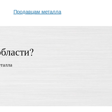
Продавцам металла
области?
еталла