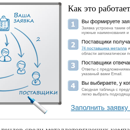
Как это работае
Вы формируете зая
Заявка устроена таким о
нужные наименования и 
Поставщики получа
поставщика металла
и
74
области автоматически п
Поставщики отвеча
Ответы с предложениями
указаный вами Email.
Вы выбираете, у ког
Сводная таблица с пред
легко выбрать подходящи
Заполнить заявку 
 тендер среди металлоторгующих компа