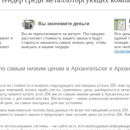
Вы экономите деньги
Вы не переплачиваете за металл. Поставщики
Все цен
ернет и
рассчитают стоимость вашего заказа и будут
единой т
у.
стараться назначить самую низкую цену, чтобы
позиции 
может
выиграть в вашем тендере.
всю нео
посмотр
 по самым низким ценам в Архангельске и Арха
ться по стоимости и выбрать подходящего поставщика уголка 200, вам н
 компаний, искать прайс-листы, сравнивать цены, разбираться в катал
нуты можете купить угол 200 мм по самым низким ценам в Архангельске 
и оптом, с доставкой или без. Металлорус – новая уникальная возможнос
ой цене, на самых выгодных для вас условиях.
рана максимально полная база данных по всем поставщикам уголка 200 
оимость вашего заказа и предлагают вам лучшие цены на уголок 200. Ва
 по использованию системы – на сайте есть вся необходимая информаци