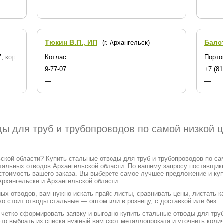
—
—
Тюкин В.П., ИП
Балс
(г. Архангельск)
7, корп. 4, офис 3, левое крыло
Котлас
Порто
9-77-07
+7 (81
—
—
ы для труб и трубопроводов по самой низкой ц
ской области? Купить стальные отводы для труб и трубопроводов по само
тальных отводов Архангельской области. По вашему запросу поставщик
 стоимость вашего заказа. Вы выберете самое лучшее предложение и куп
Архангельске и Архангельской области.
ых отводов, вам нужно искать прайс-листы, сравнивать цены, листать 
ко стоит отводы стальные — оптом или в розницу, с доставкой или без.
етко сформировать заявку и выгодно купить стальные отводы для труб
это выбрать из списка нужный вам сорт металлопроката и уточнить кол