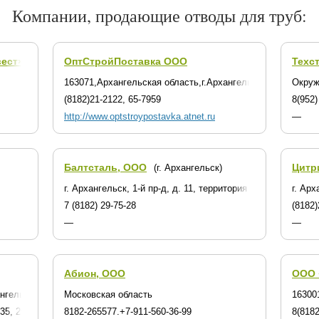
Компании, продающие отводы для труб:
ест», ЗАО
ОптСтройПоставка ООО
Техс
163071,Архангельская область,г.Архангельск,ул.Тимме,д.
Окруж
(8182)21-2122, 65-7959
8(952)
http://www.optstroypostavka.atnet.ru
—
Балтсталь, ООО
Цитр
(г. Архангельск)
г. Архангельск, 1-й пр-д, д. 11, территория Механического
г. Арх
7 (8182) 29-75-28
(8182)
—
—
Абион, ООО
ООО 
нгельск,Кузнечихинский промузел,д.7,стр.2
Московская область
16300
735, 29-7745
8182-265577.+7-911-560-36-99
8(8182