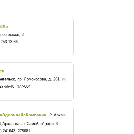
таль
23
ное шоссе, 8
 253-13-66
ин
 завода
ангельск, пр. Ломоносова, д. 261, оф. 408-410
27-66-40, 477-004
«ЭдельвейсКомпани»
(г. Архангельск)
1,Архангельск,Самойло1,офис3
) 241643, 275681