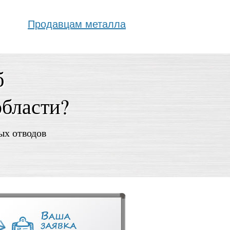
Продавцам металла
б
области?
ых отводов