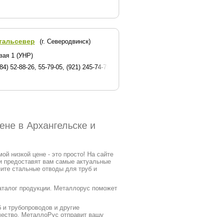
тальсевер
(г. Северодвинск)
вая 1 (УНР)
84) 52-88-26, 55-79-05, (921) 245-74-75
ене в Архангельске и
й низкой цене - это просто! На сайте
и предоставят вам самые актуальные
ите стальные отводы для труб и
каталог продукции. Металлорус поможет
 и трубопроводов и другие
ичество. МеталлоРус отправит вашу