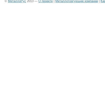
©
МеталлоРус
2013 —
О проекте
|
Металлоторгующие компании
|
Ка