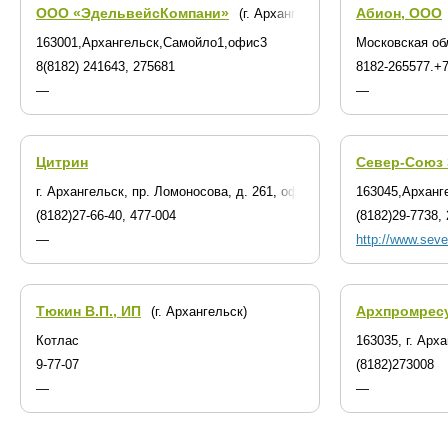
ООО «ЭдельвейсКомпани»
Абион, ООО
(г. Архангельск)
163001,Архангельск,Самойло1,офис3
Московская об
8(8182) 241643, 275681
8182-265577.+7
—
—
Цитрин
Север-Союз
г. Архангельск, пр. Ломоносова, д. 261, оф. 408-410
163045,Арханге
(8182)27-66-40, 477-004
(8182)29-7738, 
—
http://www.seve
Тюкин В.П., ИП
Архпромрес
(г. Архангельск)
Котлас
163035, г. Арх
9-77-07
(8182)273008
—
—