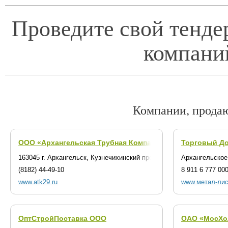
Проведите свой тенде
компани
Компании, прода
ООО «Архангельская Трубная Компания»
Торговый Д
(г. Архангельск)
163045 г. Архангельск, Кузнечихинский промузел, 4 строение14
Архангельское 
(8182) 44-49-10
8 911 6 777 00
www.atk29.ru
www.метал-ли
ОптСтройПоставка ООО
ОАО «МосХо