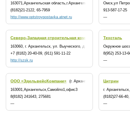
163071,Архангельская область,г.Архангельск,ул.Тимме,д.23
Омск,ул Петро
(8182)21-2122, 65-7959
913-587-17-25
http://www.optstroypostavka.atnet.ru
—
Северо-Западная строительная компания
Техсталь
(г. Архангельск)
163060, г. Архангельск, ул. Выуческого, д. 25, оф. 1
Окружное шосс
+7 (8182) 20-40-09, (911) 591-11-22
8(952) 253-13-6
http://szsk.ru
—
ООО «ЭдельвейсКомпани»
Цитрин
(г. Архангельск)
163001,Архангельск,Самойло1,офис3
г. Архангельск
8(8182) 241643, 275681
(8182)27-66-40,
—
—