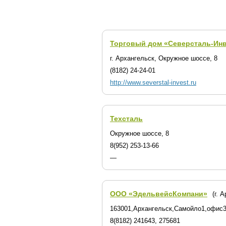
Торговый дом «Северсталь-Инв
г. Архангельск, Окружное шоссе, 8
(8182) 24-24-01
http://www.severstal-invest.ru
Техсталь
Окружное шоссе, 8
8(952) 253-13-66
—
ООО «ЭдельвейсКомпани»
(г. 
163001,Архангельск,Самойло1,офис
8(8182) 241643, 275681