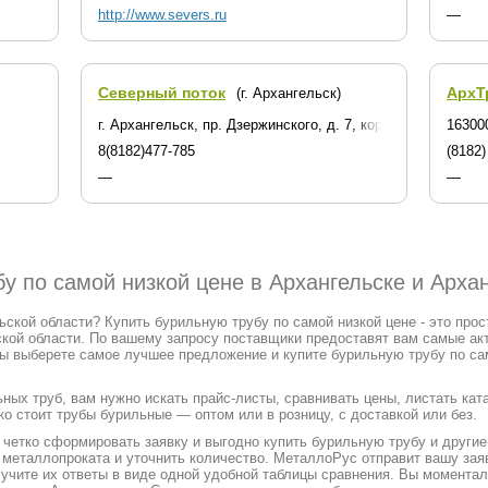
http://www.severs.ru
—
Северный поток
АрхТ
(г. Архангельск)
г. Архангельск, пр. Дзержинского, д. 7, корп. 4, офис 3, л
163000
8(8182)477-785
(8182)
—
—
у по самой низкой цене в Архангельске и Арха
ской области? Купить бурильную трубу по самой низкой цене - это про
кой области. По вашему запросу поставщики предоставят вам самые ак
Вы выберете самое лучшее предложение и купите бурильную трубу по сам
ных труб, вам нужно искать прайс-листы, сравнивать цены, листать ка
ко стоит трубы бурильные — оптом или в розницу, с доставкой или без.
етко сформировать заявку и выгодно купить бурильную трубу и другие 
т металлопроката и уточнить количество. МеталлоРус отправит вашу за
лучите их ответы в виде одной удобной таблицы сравнения. Вы момента