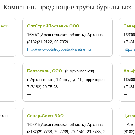
Компании, продающие трубы бурильные:
ест», ЗАО
ОптСтройПоставка ООО
Севе
163071,Архангельская область,г.Архангельск,ул.Тимме,д.
163060
(8182)21-2122, 65-7959
+7 (81
http://www.optstroypostavka.atnet.ru
http:/
Балтсталь, ООО
Альф
(г. Архангельск)
г. Архангельск, 1-й пр-д, д. 11, территория Механического
16530
7 (8182) 29-75-28
+7 (81
—
—
Север-Союз ЗАО
Цитр
Архангельск)
3
163045,Архангельская область,г.Архангельск,Кузнечихинс
г. Арх
(8182)29-7738, 29-7739, 29-7740, 29-7735, 29-7745
(8182)