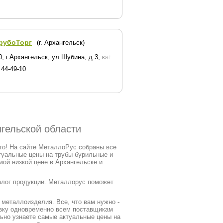
рубоТорг
(г. Архангельск)
евое крыло
, г.Архангельск, ул.Шубина, д.3, каб.48/4
 44-49-10
нгельской области
сто! На сайте МеталлоРус собраны все
туальные цены на трубы бурильные и
ой низкой цене в Архангельске и
талог продукции. Металлорус поможет
металлоизделия. Все, что вам нужно -
явку одновременно всем поставщикам
льно узнаете самые актуальные цены на