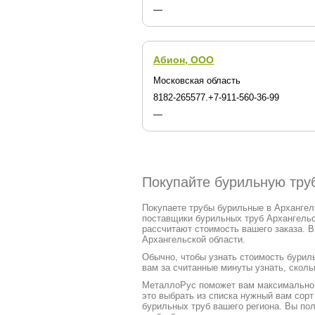
—
Абион, ООО
Московская область
8182-265577.+7-911-560-36-99
—
Покупайте бурильную труб
Покупаете трубы бурильные в Архангель
поставщики бурильных труб Архангельс
рассчитают стоимость вашего заказа. 
Архангельской области.
Обычно, чтобы узнать стоимость буриль
вам за считанные минуты узнать, сколь
МеталлоРус поможет вам максимально ч
это выбрать из списка нужный вам сор
бурильных труб вашего региона. Вы по