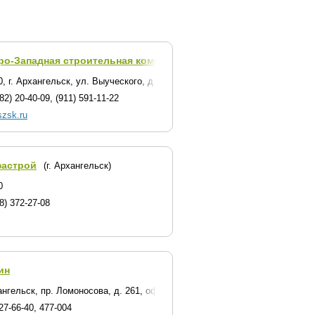
ро-Западная строительная компания
(г. Архангельск)
23
, г. Архангельск, ул. Выуческого, д. 25, оф. 1
82) 20-40-09, (911) 591-11-22
/szsk.ru
астрой
(г. Архангельск)
 завода
0
8) 372-27-08
ин
кий промузел,д.7,стр.2
ангельск, пр. Ломоносова, д. 261, оф. 408-410
27-66-40, 477-004