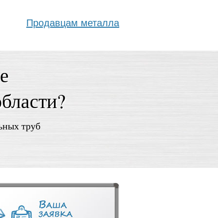
Продавцам металла
е
области?
ьных труб