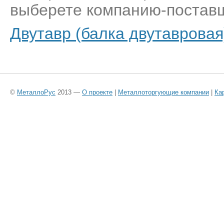
выберете компанию-поставщ
Двутавр (балка двутавровая
©
МеталлоРус
2013 —
О проекте
|
Металлоторгующие компании
|
Ка