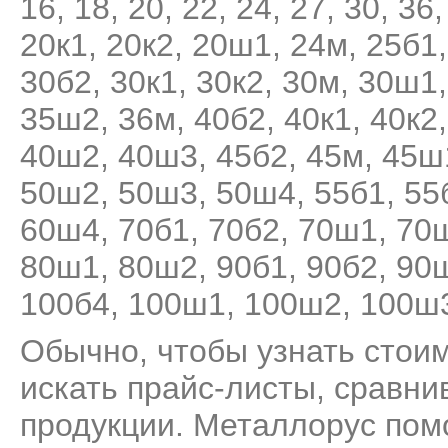
16
,
18
,
20
,
22
,
24
,
27
,
30
,
36
20к1
,
20к2
,
20ш1
,
24м
,
25б1
30б2
,
30к1
,
30к2
,
30м
,
30ш1
35ш2
,
36м
,
40б2
,
40к1
,
40к2
40ш2
,
40ш3
,
45б2
,
45м
,
45ш
50ш2
,
50ш3
,
50ш4
,
55б1
,
55
60ш4
,
70б1
,
70б2
,
70ш1
,
70
80ш1
,
80ш2
,
90б1
,
90б2
,
90
100б4
,
100ш1
,
100ш2
,
100ш
Обычно, чтобы узнать стоим
искать прайс-листы, сравни
продукции. Металлорус пом