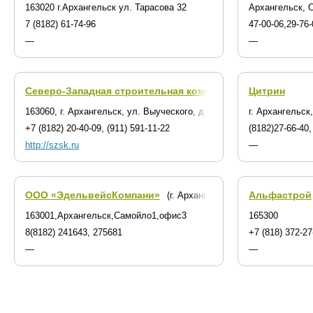
163020 г.Архангельск ул. Тарасова 32
Архангельск, 
7 (8182) 61-74-96
47-00-06,29-76-
—
—
Северо-Западная строительная компания
Цитрин
(г. Архангельск)
163060, г. Архангельск, ул. Выуческого, д. 25, оф. 1
г. Архангельск
+7 (8182) 20-40-09, (911) 591-11-22
(8182)27-66-40,
http://szsk.ru
—
ООО «ЭдельвейсКомпани»
Альфастрой
(г. Архангельск)
163001,Архангельск,Самойло1,офис3
165300
8(8182) 241643, 275681
+7 (818) 372-27
—
—